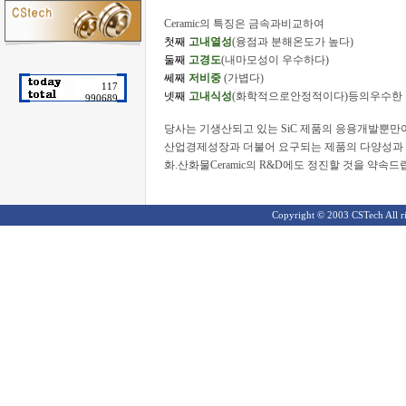
Ceramic의 특징은 금속과비교하여
첫째
고내열성
(융점과 분해온도가 높다)
둘째
고경도
(내마모성이 우수하다)
쎄째
저비중
(가볍다)
117
넷째
고내식성
(화학적으로안정적이다)등의우수한 
990689
당사는 기생산되고 있는 SiC 제품의 응용개발뿐만아니
산업경제성장과 더불어 요구되는 제품의 다양성과 
화.산화물Ceramic의 R&D에도 정진할 것을 약속드
Copyright ©
2003 CSTech All ri